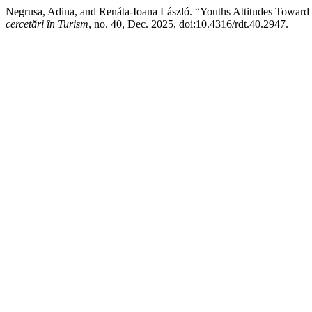
Negrusa, Adina, and Renáta-Ioana László. “Youths Attitudes Toward
cercetări în Turism
, no. 40, Dec. 2025, doi:10.4316/rdt.40.2947.